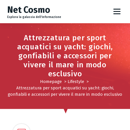
V
Net Cosmo
a
i
Esplora la galassia dell'informazione
a
l
Attrezzatura per sport
c
o
acquatici su yacht: giochi,
n
gonfiabili e accessori per
t
vivere il mare in modo
e
esclusivo
n
u
Homepage
>
Lifestyle
>
t
Attrezzatura per sport acquatici su yacht: giochi,
o
gonfiabili e accessori per vivere il mare in modo esclusivo