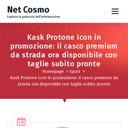
V
Net Cosmo
a
i
Esplora la galassia dell'informazione
a
l
Kask Protone Icon in
c
o
promozione: il casco premium
n
da strada ora disponibile con
t
taglie subito pronte
e
n
Homepage
>
Sport
>
Kask Protone Icon in promozione: il casco premium da
u
strada ora disponibile con taglie subito pronte
t
o